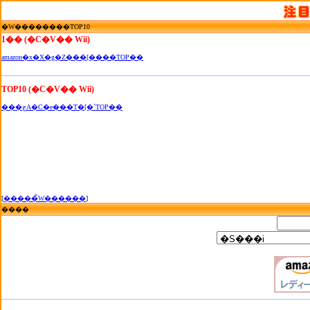
�W��������TOP10
1�� (�C�V�� Wii)
amazon�x�X�g�Z���[����TOP��
TOP10 (�C�V�� Wii)
���ڃA�C�e���T�[�`TOP��
[
�����̃W������
]
����