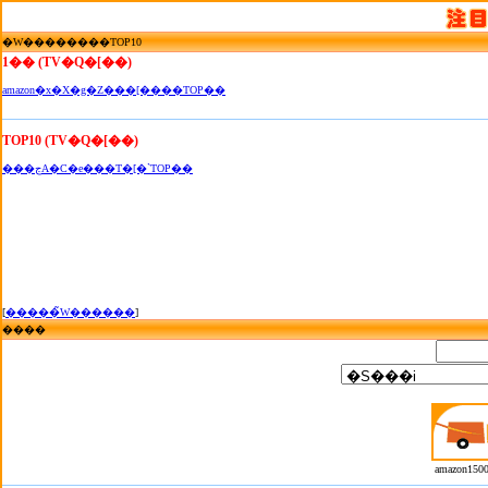
�W��������TOP10
1�� (TV�Q�[��)
amazon�x�X�g�Z���[����TOP��
TOP10 (TV�Q�[��)
���ڃA�C�e���T�[�`TOP��
[
�����̃W������
]
����
amazon